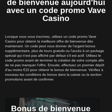
de bienvenue aujourd'hui
avec un code promo Vave
Casino
Lorsque vous vous inscrivez, utilisez un code promo Vave
Casino pour obtenir la meilleure offre de bienvenue dès
maintenant. Un code peut vous donner de l'argent bonus
supplémentaire, plus de tours gratuits ou l'accès à un package
spécial qui n'est pas affiché par défaut s'il est actif. Utilisez le
code promo avant de terminer la création de votre compte afin
de ne pas manquer l'offre. Ensuite, effectuez un premier dépôt
d'au moins €10 pour obtenir le bonus de bienvenue. Vérifiez à
nouveau les conditions du bonus dans la caisse ou la section
promotions avant de confirmer.
Bonus de bienvenue