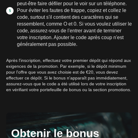
peut-être faire défiler pour le voir sur un téléphone.
Pour éviter les fautes de frappe, copiez et collez le
code, surtout s'il contient des caractères qui se
ressemblent, comme O et 0. Si vous voulez utiliser le
code, assurez-vous de l'entrer avant de terminer
votre inscription. Ajouter le code après coup n'est
généralement pas possible.
Après l'inscription, effectuez votre premier dépôt qui répond aux
exigences de la promotion. Par exemple, si le dépôt minimum
pour l'offre que vous avez choisie est de €20, vous devez
effectuer ce dépôt. Si le bonus n'apparaît pas immédiatement,
assurez-vous que le code a été utilisé lors de votre inscription
en vérifiant votre portefeuille de bonus ou la section promotions.
Obtenir le bonus