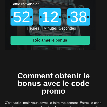
L'offre est valable :
52
12
37
Heures
Minutes
Secondes
Réclamer le bonus
Comment obtenir le
bonus avec le code
promo
C'est facile, mais vous devez le faire rapidement. Entrez le code