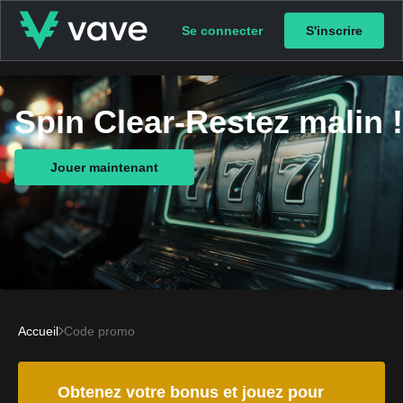
Se connecter
S'inscrire
Spin Clear-Restez malin !
Jouer maintenant
Accueil
Code promo
Obtenez votre bonus et jouez pour