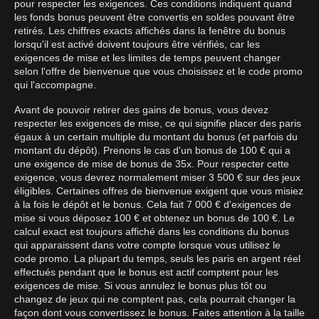
pour respecter les exigences. Ces conditions indiquent quand
les fonds bonus peuvent être convertis en soldes pouvant être
retirés. Les chiffres exacts affichés dans la fenêtre du bonus
lorsqu'il est activé doivent toujours être vérifiés, car les
exigences de mise et les limites de temps peuvent changer
selon l'offre de bienvenue que vous choisissez et le code promo
qui l'accompagne.
Avant de pouvoir retirer des gains de bonus, vous devez
respecter les exigences de mise, ce qui signifie placer des paris
égaux à un certain multiple du montant du bonus (et parfois du
montant du dépôt). Prenons le cas d'un bonus de 100 € qui a
une exigence de mise de bonus de 35x. Pour respecter cette
exigence, vous devrez normalement miser 3 500 € sur des jeux
éligibles. Certaines offres de bienvenue exigent que vous misiez
à la fois le dépôt et le bonus. Cela fait 7 000 € d'exigences de
mise si vous déposez 100 € et obtenez un bonus de 100 €. Le
calcul exact est toujours affiché dans les conditions du bonus
qui apparaissent dans votre compte lorsque vous utilisez le
code promo. La plupart du temps, seuls les paris en argent réel
effectués pendant que le bonus est actif comptent pour les
exigences de mise. Si vous annulez le bonus plus tôt ou
changez de jeux qui ne comptent pas, cela pourrait changer la
façon dont vous convertissez le bonus. Faites attention à la taille