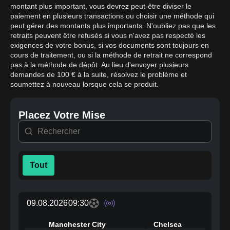
montant plus important, vous devrez peut-être diviser le
paiement en plusieurs transactions ou choisir une méthode qui
peut gérer des montants plus importants. N'oubliez pas que les
retraits peuvent être refusés si vous n'avez pas respecté les
exigences de votre bonus, si vos documents sont toujours en
cours de traitement, ou si la méthode de retrait ne correspond
pas à la méthode de dépôt. Au lieu d'envoyer plusieurs
demandes de 100 € à la suite, résolvez le problème et
soumettez à nouveau lorsque cela se produit.
Placez Votre Mise
Tout
09.08.2026
09:30
Manchester City
Chelsea