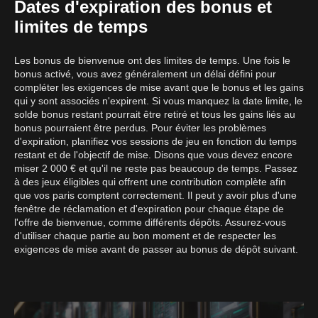
Dates d'expiration des bonus et
limites de temps
Les bonus de bienvenue ont des limites de temps. Une fois le
bonus activé, vous avez généralement un délai défini pour
compléter les exigences de mise avant que le bonus et les gains
qui y sont associés n'expirent. Si vous manquez la date limite, le
solde bonus restant pourrait être retiré et tous les gains liés au
bonus pourraient être perdus. Pour éviter les problèmes
d'expiration, planifiez vos sessions de jeu en fonction du temps
restant et de l'objectif de mise. Disons que vous devez encore
miser 2 000 € et qu'il ne reste pas beaucoup de temps. Passez
à des jeux éligibles qui offrent une contribution complète afin
que vos paris comptent correctement. Il peut y avoir plus d'une
fenêtre de réclamation et d'expiration pour chaque étape de
l'offre de bienvenue, comme différents dépôts. Assurez-vous
d'utiliser chaque partie au bon moment et de respecter les
exigences de mise avant de passer au bonus de dépôt suivant.