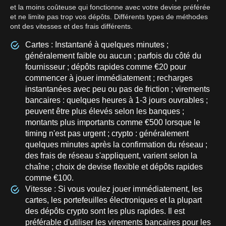
et la moins coûteuse qui fonctionne avec votre devise préférée
et ne limite pas trop vos dépôts. Différents types de méthodes
ont des vitesses et des frais différents.
Cartes : Instantané à quelques minutes ;
généralement faible ou aucun ; parfois du côté du
fournisseur ; dépôts rapides comme €20 pour
commencer à jouer immédiatement ; recharges
instantanées avec peu ou pas de friction ; virements
bancaires : quelques heures à 1-3 jours ouvrables ;
peuvent être plus élevés selon les banques ;
montants plus importants comme €500 lorsque le
timing n'est pas urgent ; crypto : généralement
quelques minutes après la confirmation du réseau ;
des frais de réseau s'appliquent, varient selon la
chaîne ; choix de devise flexible et dépôts rapides
comme €100.
Vitesse : Si vous voulez jouer immédiatement, les
cartes, les portefeuilles électroniques et la plupart
des dépôts crypto sont les plus rapides. Il est
préférable d'utiliser les virements bancaires pour les