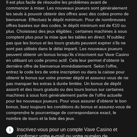
Il est plus facile de résoudre les problèmes avant de
commencer à miser. Les nouveaux joueurs sont généralement
les seuls à pouvoir obtenir des offres avec des codes promo de
bienvenue. Effectuez le dépôt minimum. Pour de nombreuses
offres basées sur des codes, le dépôt minimum est de €10 ou
plus. Choisissez des jeux éligibles ; certaines machines à sous
comptent plus pour la mise que les tables en direct. N'oubliez
pas que les bonus et les tours gratuits peuvent expirer s'ils ne
sont pas utilisés dans le délai imparti. Les nouveaux joueurs
peuvent obtenir un bonus lorsqu'ils s'inscrivent sur Vave Casino
en utilisant un code promo actif. Cela leur permet d'obtenir la
dernière offre de bienvenue immédiatement. Selon l'offre,
entrez le code lors de votre inscription ou dans la caisse pour
obtenir le bonus sur votre premier dépôt et assurez-vous de ne
pas manquer les extras à durée limitée. Un bonus de dépôt
assorti et des tours gratuits ou des tours bonus sur certaines
machines à sous font généralement partie de l'offre actuelle
pour les nouveaux joueurs. Pour vous assurer d'obtenir le bon
bonus, lisez toujours les conditions du bonus et assurez-vous de
comprendre le pourcentage de correspondance exact, le
nombre de tours et la liste des jeux.
Inscrivez-vous pour un compte Vave Casino et
confirmez votre e-mail ou votre numéro de