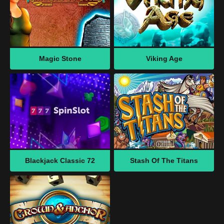
Magic Stone
Viking Age
Blackjack Classic 72
Stash Of The Titans