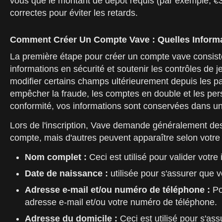
vous que le montant de dépôt requis (par exemple, €3
correctes pour éviter les retards.
Comment Créer Un Compte Vave : Quelles Informa
La première étape pour créer un compte vave consiste à
informations en sécurité et soutenir les contrôles de
modifier certains champs ultérieurement depuis les pa
empêcher la fraude, les comptes en double et les pers
conformité, vos informations sont conservées dans un
Lors de l'inscription, Vave demande généralement des 
compte, mais d'autres peuvent apparaître selon votre l
Nom complet :
Ceci est utilisé pour valider votre i
Date de naissance :
utilisée pour s'assurer que 
Adresse e-mail et/ou numéro de téléphone :
Pou
adresse e-mail et/ou votre numéro de téléphone.
Adresse du domicile :
Ceci est utilisé pour s'ass