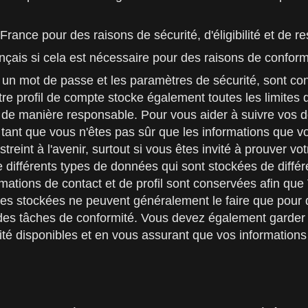
ance pour des raisons de sécurité, d'éligibilité et de re
çais si cela est nécessaire pour des raisons de conformit
un mot de passe et les paramètres de sécurité, sont co
tre profil de compte stocke également toutes les limites 
 de manière responsable. Pour vous aider à suivre vos d
ant que vous n'êtes pas sûr que les informations que vo
reint à l'avenir, surtout si vous êtes invité à prouver votr
ste différents types de données qui sont stockées de dif
ormations de contact et de profil sont conservées afin qu
lles stockées ne peuvent généralement le faire que pour
des tâches de conformité. Vous devez également garder 
rité disponibles et en vous assurant que vos informations