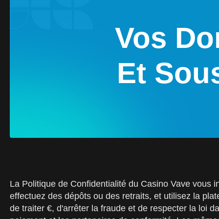
Vos Do
Et Sous
La Politique de Confidentialité du Casino Vave vous in
effectuez des dépôts ou des retraits, et utilisez la 
de traiter €, d'arrêter la fraude et de respecter la l