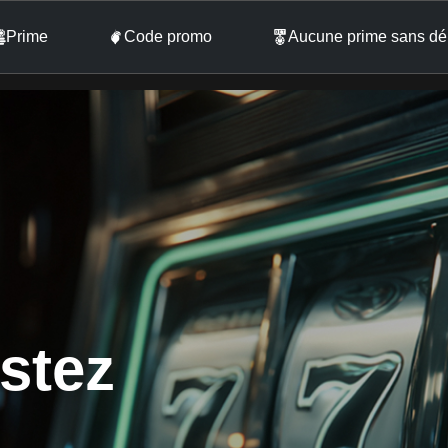
Prime
Code promo
Aucune prime sans dé
stez