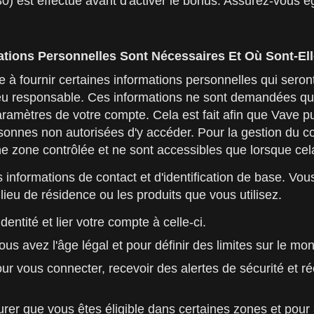
0) est effectué avant d'activer le bonus. Assurez-vous 
tions Personnelles Sont Nécessaires Et Où Sont-El
 fournir certaines informations personnelles qui seront u
 jeu responsable. Ces informations ne sont demandées qu'u
ramètres de votre compte. Cela est fait afin que Vave pu
onnes non autorisées d'y accéder. Pour la gestion du comp
e zone contrôlée et ne sont accessibles que lorsque cel
informations de contact et d'identification de base. Vo
ieu de résidence ou les produits que vous utilisez.
dentité et lier votre compte à celle-ci.
vous avez l'âge légal et pour définir des limites sur le
r vous connecter, recevoir des alertes de sécurité et ré
urer que vous êtes éligible dans certaines zones et pour ai