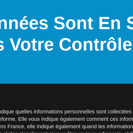
nnées Sont En S
 Votre Contrôl
dique quelles informations personnelles sont collectées l
plateforme. Elle vous indique également comment ces infor
oi dans France, elle indique également quand les informati