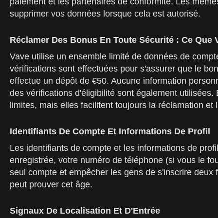
paiement et les partenaires de conformité. Les mêmes r
supprimer vos données lorsque cela est autorisé.
Réclamer Des Bonus En Toute Sécurité : Ce Que Vave
Vave utilise un ensemble limité de données de compte et
vérifications sont effectuées pour s'assurer que le bo
effectue un dépôt de €50. Aucune information personne
des vérifications d'éligibilité sont également utilisée
limites, mais elles facilitent toujours la réclamation et 
Identifiants De Compte Et Informations De Profil
Les identifiants de compte et les informations de profil
enregistrée, votre numéro de téléphone (si vous le fo
seul compte et empêcher les gens de s'inscrire deux f
peut prouver cet âge.
Signaux De Localisation Et D'Entrée