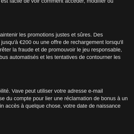
l est facile de voir comment accéder, modifier ou
maintenir les promotions justes et sûres. Des
t jusqu'à €200 ou une offre de rechargement lorsqu'il
rêter la fraude et de promouvoir le jeu responsable,
 abus automatisés et les tentatives de contourner les
ilité. Vave peut utiliser votre adresse e-mail
base du compte pour lier une réclamation de bonus à un
tain accès à quelque chose, votre date de naissance