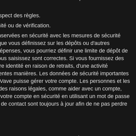
spect des règles.
é ou de vérification.
nservées en sécurité avec les mesures de sécurité
que vous définissez sur les dépôts ou d'autres
épenses, vous pourriez définir une limite de dépôt de
us saisissez sont correctes. Si vous fournissez des
e identité en raison de retraits, d'une activité
férentes manières. Les données de sécurité importantes
e Vave puisse gérer votre compte. Les personnes et les
 des raisons légales, comme aider avec un compte,
votre compte en sécurité en utilisant un mot de passe
 de contact sont toujours à jour afin de ne pas perdre