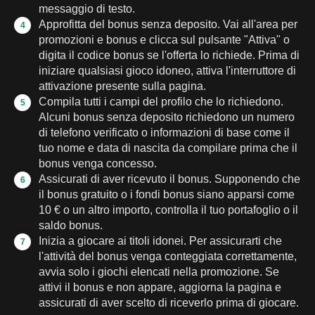
messaggio di testo.
Approfitta del bonus senza deposito. Vai all'area per
promozioni e bonus e clicca sul pulsante "Attiva" o
digita il codice bonus se l'offerta lo richiede. Prima di
iniziare qualsiasi gioco idoneo, attiva l'interruttore di
attivazione presente sulla pagina.
Compila tutti i campi del profilo che lo richiedono.
Alcuni bonus senza deposito richiedono un numero
di telefono verificato o informazioni di base come il
tuo nome e data di nascita da compilare prima che il
bonus venga concesso.
Assicurati di aver ricevuto il bonus. Supponendo che
il bonus gratuito o i fondi bonus siano apparsi come
10 € o un altro importo, controlla il tuo portafoglio o il
saldo bonus.
Inizia a giocare ai titoli idonei. Per assicurarti che
l'attività del bonus venga conteggiata correttamente,
avvia solo i giochi elencati nella promozione. Se
attivi il bonus e non appare, aggiorna la pagina e
assicurati di aver scelto di riceverlo prima di giocare.