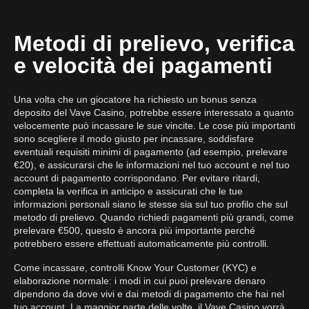
Metodi di prelievo, verifica
e velocità dei pagamenti
Una volta che un giocatore ha richiesto un bonus senza
deposito del Vave Casino, potrebbe essere interessato a quanto
velocemente può incassare le sue vincite. Le cose più importanti
sono scegliere il modo giusto per incassare, soddisfare
eventuali requisiti minimi di pagamento (ad esempio, prelevare
€20), e assicurarsi che le informazioni nel tuo account e nel tuo
account di pagamento corrispondano. Per evitare ritardi,
completa la verifica in anticipo e assicurati che le tue
informazioni personali siano le stesse sia sul tuo profilo che sul
metodo di prelievo. Quando richiedi pagamenti più grandi, come
prelevare €500, questo è ancora più importante perché
potrebbero essere effettuati automaticamente più controlli.
Come incassare, controlli Know Your Customer (KYC) e
elaborazione normale: i modi in cui puoi prelevare denaro
dipendono da dove vivi e dai metodi di pagamento che hai nel
tuo account. La maggior parte delle volte, il Vave Casino vorrà