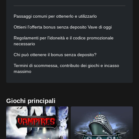
Passaggi comuni per ottenerlo e utilizzarlo
Ottieni l'offerta bonus senza deposito Vave di oggi
Regolamenti per l'idoneità e il codice promozionale
necessario
Chi può ottenere il bonus senza deposito?
Termini di scommessa, contributo dei giochi e incasso
massimo
Passaggi per registrarsi al Vave e ottenere il bonus
Le migliori slot e giochi da giocare con il bonus senza
deposito al Vave Casino
Giochi principali
Metodi di prelievo, verifica e velocità dei pagamenti