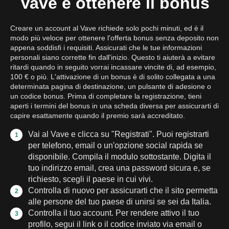
Vave e ottenere il bonus
Creare un account al Vave richiede solo pochi minuti, ed è il
modo più veloce per ottenere l'offerta bonus senza deposito non
appena soddisfi i requisiti. Assicurati che le tue informazioni
personali siano corrette fin dall'inizio. Questo ti aiuterà a evitare
ritardi quando in seguito vorrai incassare vincite di, ad esempio,
100 € o più. L'attivazione di un bonus è di solito collegata a una
determinata pagina di destinazione, un pulsante di adesione o
un codice bonus. Prima di completare la registrazione, tieni
aperti i termini del bonus in una scheda diversa per assicurarti di
capire esattamente quando il premio sarà accreditato.
Vai al Vave e clicca su "Registrati". Puoi registrarti
per telefono, email o un'opzione social rapida se
disponibile. Compila il modulo sottostante. Digita il
tuo indirizzo email, crea una password sicura e, se
richiesto, scegli il paese in cui vivi.
Controlla di nuovo per assicurarti che il sito permetta
alle persone del tuo paese di unirsi se sei da Italia.
Controlla il tuo account. Per rendere attivo il tuo
profilo, segui il link o il codice inviato via email o