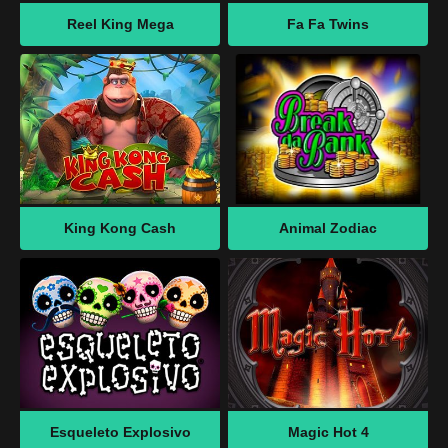
Reel King Mega
Fa Fa Twins
Animal Zodiac
King Kong Cash
Esqueleto Explosivo
Magic Hot 4