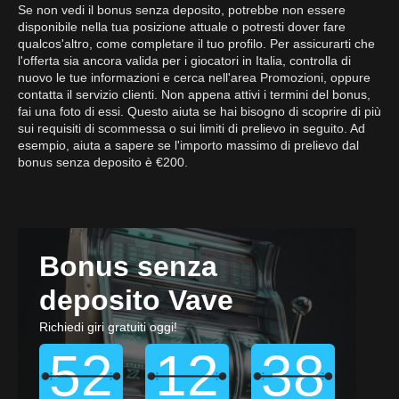
Se non vedi il bonus senza deposito, potrebbe non essere
disponibile nella tua posizione attuale o potresti dover fare
qualcos'altro, come completare il tuo profilo. Per assicurarti che
l'offerta sia ancora valida per i giocatori in Italia, controlla di
nuovo le tue informazioni e cerca nell'area Promozioni, oppure
contatta il servizio clienti. Non appena attivi i termini del bonus,
fai una foto di essi. Questo aiuta se hai bisogno di scoprire di più
sui requisiti di scommessa o sui limiti di prelievo in seguito. Ad
esempio, aiuta a sapere se l'importo massimo di prelievo dal
bonus senza deposito è €200.
Bonus senza
deposito Vave
Richiedi giri gratuiti oggi!
52
12
36