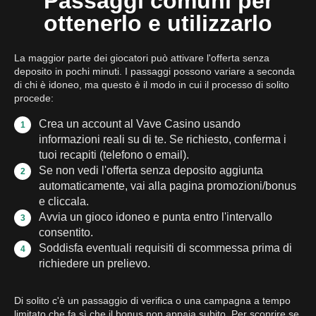
Passaggi comuni per
ottenerlo e utilizzarlo
La maggior parte dei giocatori può attivare l'offerta senza
deposito in pochi minuti. I passaggi possono variare a seconda
di chi è idoneo, ma questo è il modo in cui il processo di solito
procede:
Crea un account al Vave Casino usando
informazioni reali su di te. Se richiesto, conferma i
tuoi recapiti (telefono o email).
Se non vedi l'offerta senza deposito aggiunta
automaticamente, vai alla pagina promozioni/bonus
e cliccala.
Avvia un gioco idoneo e punta entro l'intervallo
consentito.
Soddisfa eventuali requisiti di scommessa prima di
richiedere un prelievo.
Di solito c'è un passaggio di verifica o una campagna a tempo
limitato che fa sì che il bonus non appaia subito. Per scoprire se