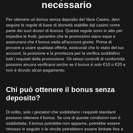
necessario
Per ottenere un bonus senza deposito del Vave Casino, devi
seguire le regole di base di idoneità stabilite dal casinò come
parte dei suoi doveri di licenza. Queste regole sono in atto per
impedire le frodi, garantire che le promozioni siano eque e
assicurarsi che il bonus vada all'account giusto. Prima di
provare a usare qualsiasi offerta, assicurati che lo stato del tuo
account, la posizione e la prontezza per la verifica soddisfino
tutti i requisiti della promozione. Gli stessi controlli di conformità
possono ancora verificarsi anche se il bonus è solo €10 o €20 e
non è dovuto alcun pagamento.
Chi può ottenere il bonus senza
deposito?
Di solito, solo i giocatori che soddisfano i requisiti standard
possono ottenere il bonus. Se una di queste condizioni non è
soddisfatta, il bonus potrebbe non apparire, potrebbe essere
rimosso in seguito o le vincite potrebbero essere limitate fino a