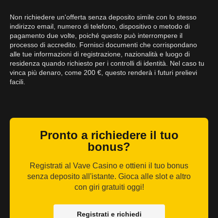
Non richiedere un'offerta senza deposito simile con lo stesso
indirizzo email, numero di telefono, dispositivo o metodo di
pagamento due volte, poiché questo può interrompere il
processo di accredito. Fornisci documenti che corrispondano
alle tue informazioni di registrazione, nazionalità e luogo di
residenza quando richiesto per i controlli di identità. Nel caso tu
vinca più denaro, come 200 €, questo renderà i futuri prelievi
facili.
Pronto a richiedere il tuo
bonus?
Registrati al Vave Casino e ottieni il tuo bonus
senza deposito all'istante. Gioca alle slot e altro
con giri gratuiti oggi!
Registrati e richiedi