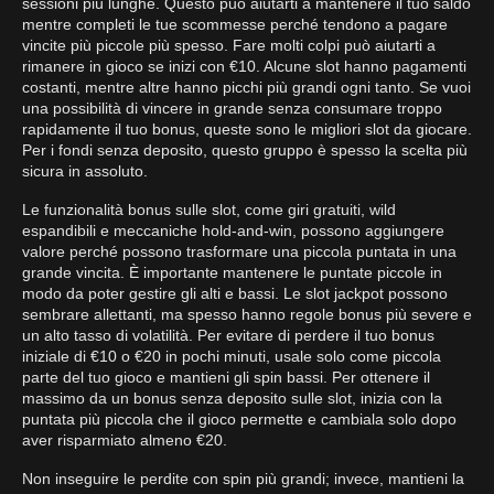
sessioni più lunghe. Questo può aiutarti a mantenere il tuo saldo
mentre completi le tue scommesse perché tendono a pagare
vincite più piccole più spesso. Fare molti colpi può aiutarti a
rimanere in gioco se inizi con €10. Alcune slot hanno pagamenti
costanti, mentre altre hanno picchi più grandi ogni tanto. Se vuoi
una possibilità di vincere in grande senza consumare troppo
rapidamente il tuo bonus, queste sono le migliori slot da giocare.
Per i fondi senza deposito, questo gruppo è spesso la scelta più
sicura in assoluto.
Le funzionalità bonus sulle slot, come giri gratuiti, wild
espandibili e meccaniche hold-and-win, possono aggiungere
valore perché possono trasformare una piccola puntata in una
grande vincita. È importante mantenere le puntate piccole in
modo da poter gestire gli alti e bassi. Le slot jackpot possono
sembrare allettanti, ma spesso hanno regole bonus più severe e
un alto tasso di volatilità. Per evitare di perdere il tuo bonus
iniziale di €10 o €20 in pochi minuti, usale solo come piccola
parte del tuo gioco e mantieni gli spin bassi. Per ottenere il
massimo da un bonus senza deposito sulle slot, inizia con la
puntata più piccola che il gioco permette e cambiala solo dopo
aver risparmiato almeno €20.
Non inseguire le perdite con spin più grandi; invece, mantieni la