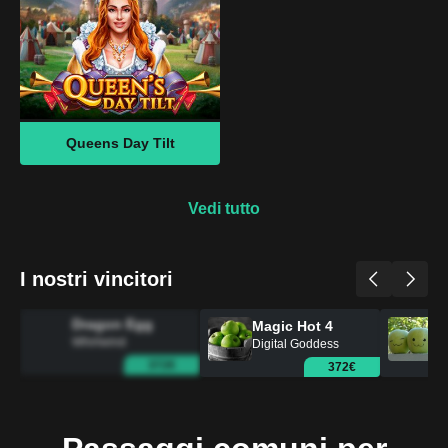
Queens Day Tilt
Vedi tutto
I nostri vincitori
Dragon Egg
Magic Hot 4
Z
Whirlwind
Digital Goddess
Sc
372€
372€