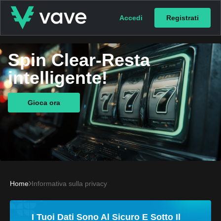
Accedi
Registrati
Spin Clear-Resta
intelligente!
Gioca ora
Home
Informativa sulla privacy
I Tuoi Dati Sono Al Sicuro E Sotto Il