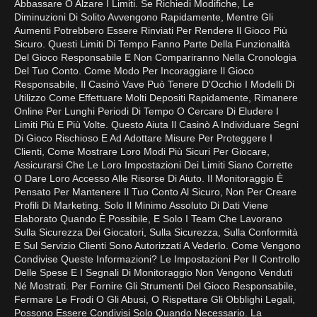
Abbassare O Alzare I Limiti. Se Richiedi Modifiche, Le
Diminuzioni Di Solito Avvengono Rapidamente, Mentre Gli
Aumenti Potrebbero Essere Rinviati Per Rendere Il Gioco Più
Sicuro. Questi Limiti Di Tempo Fanno Parte Della Funzionalità
Del Gioco Responsabile E Non Compariranno Nella Cronologia
Del Tuo Conto. Come Modo Per Incoraggiare Il Gioco
Responsabile, Il Casinò Vave Può Tenere D'Occhio I Modelli Di
Utilizzo Come Effettuare Molti Depositi Rapidamente, Rimanere
Online Per Lunghi Periodi Di Tempo O Cercare Di Eludere I
Limiti Più E Più Volte. Questo Aiuta Il Casinò A Individuare Segni
Di Gioco Rischioso E Ad Adottare Misure Per Proteggere I
Clienti, Come Mostrare Loro Modi Più Sicuri Per Giocare,
Assicurarsi Che Le Loro Impostazioni Dei Limiti Siano Corrette
O Dare Loro Accesso Alle Risorse Di Aiuto. Il Monitoraggio È
Pensato Per Mantenere Il Tuo Conto Al Sicuro, Non Per Creare
Profili Di Marketing. Solo Il Minimo Assoluto Di Dati Viene
Elaborato Quando È Possibile, E Solo I Team Che Lavorano
Sulla Sicurezza Dei Giocatori, Sulla Sicurezza, Sulla Conformità
E Sul Servizio Clienti Sono Autorizzati A Vederlo. Come Vengono
Condivise Queste Informazioni? Le Impostazioni Per Il Controllo
Delle Spese E I Segnali Di Monitoraggio Non Vengono Venduti
Né Mostrati. Per Fornire Gli Strumenti Del Gioco Responsabile,
Fermare Le Frodi O Gli Abusi, O Rispettare Gli Obblighi Legali,
Possono Essere Condivisi Solo Quando Necessario. La