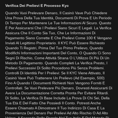
Verifica Dei Prelievi E Processo Kyc
Quando Vuoi Prelevare Denaro, Il Casinò Vave Può Chiedere
Una Prova Della Tua Identità, Documenti Di Prova E Un Periodo
Di Tempo Per Mantenere Le Tue Informazioni Al Sicuro. Questo
È Per Assicurarsi Che I Prelievi Siano Sicuri E Legali. La Verifica
Assicura Che Il Conto Sia Tuo, Che Le Informazioni Di
Pagamento Siano Corrette E Che Prelievi Come 100 € Vengano
Inviati Al Legittimo Proprietario. Il KYC Può Essere Richiesto
Quando Ti Registri, Prima Del Tuo Primo Prelievo, Quando
Modifichi Informazioni Importanti Del Conto, O Quando Ci Sono
Segni Di Rischio, Come Attività Strana O L'Utilizzo Di Più Di Un
Metodo Di Pagamento. Quando Completi La Verifica Presto, I
Prelievi Successivi Di Solito Procedono Più Senza Problemi.
Controlli Di Identità Per I Prelievi: Se Il KYC Viene Attivato, Il
Casinò Vave Può Trattenere Un Prelievo (Ad Esempio, 500)
Fino A Quando I Documenti Richiesti Non Vengono Forniti E
Controllati. Se Vuoi Prelevare Più Denaro, Dovresti Assicurarti Di
Avere La Documentazione Corretta Pronta Per Evitare Ritardi.
Di Solito, La Verifica Di Base Include La Prova Di Chi Sei, Della
Tua Età E Del Fatto Che Possiedi Il Conto. Potresti Anche
Essere Chiamato A Dimostrare Il Tuo Indirizzo Di Casa E La
Provenienza Del Denaro Per Prelievi Ad Alto Rischio O Ad Alto
Valore, A Seconda Delle Regole Nel Tuo Italia E Del Metodo Di