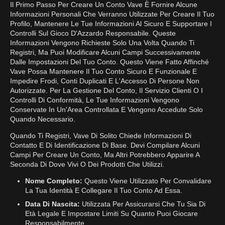
Il Primo Passo Per Creare Un Conto Vave È Fornire Alcune
Informazioni Personali Che Verranno Utilizzate Per Creare Il Tuo
Profilo, Mantenere Le Tue Informazioni Al Sicuro E Supportare I
Controlli Sul Gioco D'Azzardo Responsabile. Queste
Informazioni Vengono Richieste Solo Una Volta Quando Ti
Registri, Ma Puoi Modificare Alcuni Campi Successivamente
Dalle Impostazioni Del Tuo Conto. Questo Viene Fatto Affinché
Vave Possa Mantenere Il Tuo Conto Sicuro E Funzionale E
Impedire Frodi, Conti Duplicati E L'Accesso Di Persone Non
Autorizzate. Per La Gestione Del Conto, Il Servizio Clienti O I
Controlli Di Conformità, Le Tue Informazioni Vengono
Conservate In Un'Area Controllata E Vengono Accedute Solo
Quando Necessario.
Quando Ti Registri, Vave Di Solito Chiede Informazioni Di
Contatto E Di Identificazione Di Base. Devi Compilare Alcuni
Campi Per Creare Un Conto, Ma Altri Potrebbero Apparire A
Seconda Di Dove Vivi O Dei Prodotti Che Utilizzi.
Nome Completo:
Questo Viene Utilizzato Per Convalidare
La Tua Identità E Collegare Il Tuo Conto Ad Essa.
Data Di Nascita:
Utilizzata Per Assicurarsi Che Tu Sia Di
Età Legale E Impostare Limiti Su Quanto Puoi Giocare
Responsabilmente.