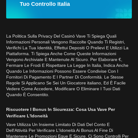
Tuo Controllo Italia
La Politica Sulla Privacy Del Casinò Vave Ti Spiega Quali
Informazioni Personali Vengono Raccolte Quando Ti Registri,
Verifichi La Tua Identità, Effettui Depositi O Prelievi E Utilizzi La
Piattaforma. Ti Spiega Anche Come Queste Informazioni
Vengono Archiviate E Mantenute Al Sicuro. Per Elaborare €,
Fermare Le Frodi E Rispettare La Legge In Italia, Indica Anche
Quando Le Informazioni Possono Essere Condivise Con I
Fornitori Di Pagamento E I Partner Di Conformità. Le Stesse
Regole Si Applicano Se Sei Un Giocatore italiano, Ed È Facile
Vedere Come Accedere, Modificare O Eliminare I Tuoi Dati
Quando È Consentito.
Riscuotere I Bonus In Sicurezza: Cosa Usa Vave Per
Verificare L'Idoneità
Vave Utilizza Un Insieme Limitato Di Dati Del Conto E
Dell'Attività Per Verificare L'Idoneità Ai Bonus Al Fine Di
Mantenere Le Promozioni Eque E Sicure. Ci Sono Controlli Per