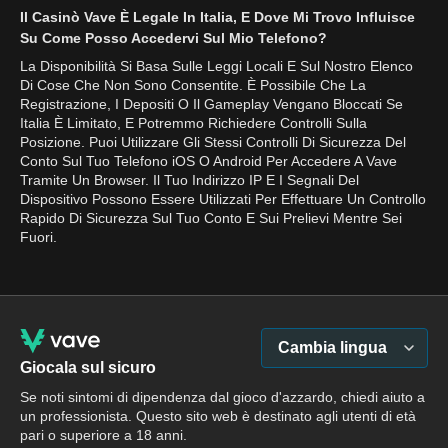
Il Casinò Vave È Legale In Italia, E Dove Mi Trovo Influisce
Su Come Posso Accedervi Sul Mio Telefono?
La Disponibilità Si Basa Sulle Leggi Locali E Sul Nostro Elenco
Di Cose Che Non Sono Consentite. È Possibile Che La
Registrazione, I Depositi O Il Gameplay Vengano Bloccati Se
Italia È Limitato, E Potremmo Richiedere Controlli Sulla
Posizione. Puoi Utilizzare Gli Stessi Controlli Di Sicurezza Del
Conto Sul Tuo Telefono iOS O Android Per Accedere A Vave
Tramite Un Browser. Il Tuo Indirizzo IP E I Segnali Del
Dispositivo Possono Essere Utilizzati Per Effettuare Un Controllo
Rapido Di Sicurezza Sul Tuo Conto E Sui Prelievi Mentre Sei
Fuori.
Cambia lingua
Giocala sul sicuro
Se noti sintomi di dipendenza dal gioco d'azzardo, chiedi aiuto a
un professionista. Questo sito web è destinato agli utenti di età
pari o superiore a 18 anni.