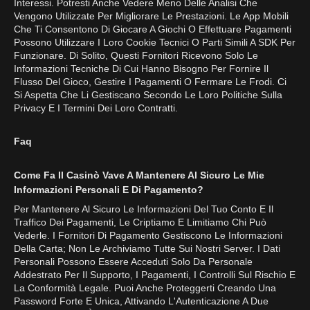
Interessi. Potresti Anche Vedere Meno Delle Analisi Che
Vengono Utilizzate Per Migliorare Le Prestazioni. Le App Mobili
Che Ti Consentono Di Giocare A Giochi O Effettuare Pagamenti
Possono Utilizzare I Loro Cookie Tecnici O Parti Simili A SDK Per
Funzionare. Di Solito, Questi Fornitori Ricevono Solo Le
Informazioni Tecniche Di Cui Hanno Bisogno Per Fornire Il
Flusso Del Gioco, Gestire I Pagamenti O Fermare Le Frodi. Ci
Si Aspetta Che Li Gestiscano Secondo Le Loro Politiche Sulla
Privacy E I Termini Dei Loro Contratti.
Faq
Come Fa Il Casinò Vave A Mantenere Al Sicuro Le Mie
Informazioni Personali E Di Pagamento?
Per Mantenere Al Sicuro Le Informazioni Del Tuo Conto E Il
Traffico Dei Pagamenti, Le Criptiamo E Limitiamo Chi Può
Vederle. I Fornitori Di Pagamento Gestiscono Le Informazioni
Della Carta; Non Le Archiviamo Tutte Sui Nostri Server. I Dati
Personali Possono Essere Acceduti Solo Da Personale
Addestrato Per Il Supporto, I Pagamenti, I Controlli Sul Rischio E
La Conformità Legale. Puoi Anche Proteggerti Creando Una
Password Forte E Unica, Attivando L'Autenticazione A Due