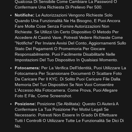
Qualcosa Di Sensibile Come Cambiare La Password O
Confermare Una Richiesta Di Prelievo Per 500.
Notifiche:
Le Autorizzazioni Vengono Richieste Solo
Quando Una Funzionalità Ne Ha Bisogno, E Puoi Ancora
Fare Molte Cose Senza Fornire Autorizzazioni Non
Richieste. Se Utilizzi Un Certo Dispositivo O Metodo Per
Accedere Al Casinò Vave, Potresti Vedere Richieste Come
"Notifiche" Per Inviare Avvisi Del Conto, Aggiornamenti Sullo
Stato Dei Pagamenti O Promemoria Per Giocare
Responsabilmente. Puoi Facilmente Disabilitarle Nelle
Impostazioni Del Tuo Dispositivo In Qualsiasi Momento.
Fotocamera:
Per La Verifica Dell'Identità, Puoi Utilizzare La
Fotocamera Per Scansionare Documenti O Scattare Foto
Da Caricare Per Il KYC. Di Solito Puoi Caricare File Dalla
Memoria Del Tuo Dispositivo Se Non Vuoi Consentire
L'Accesso Alla Fotocamera. Come Prova, Puoi Allegare
Foto E File, Come Screenshot.
Posizione:
Posizione (Se Abilitata): Questo Ci Aiuterà A
Confermare La Tua Posizione Per Motivi Legali Se
Necessario. Potresti Non Essere In Grado Di Effettuare
Tutti I Controlli O Utilizzare Tutte Le Funzionalità Se Dici Di
No.