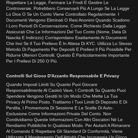
Rispettare La Legge, Fermare Le Frodi E Gestire Le
Controversie. Potrebbero Conservarli Più A Lungo Se La Legge
Lo Dice O Se Un Conto Viene Controllato Regolarmente. I
Documenti Vengono Eliminati O Resi Anonimi Quando Scadono
I Loro Periodi Di Conservazione, Come Richiesto Dalla Legge.
Assicurati Che Le Informazioni Del Tuo Conto (Nome, Data Di
Nascita E Indirizzo) Corrispondano Esattamente Ai Documenti
Che Invi Se Il Tuo Prelievo È In Attesa Di KYC. Utilizza Lo Stesso
Metodo Di Pagamento Per Depositi E Prelievi Il Più Possibile Per
Ridurre Ulteriori Controlli. Questo È Particolarmente Importante
Per I Prelievi Di 250 O Più.
Controlli Sul Gioco D'Azzardo Responsabile E Privacy
Quando Imposti Limiti Su Quanto Puoi Giocare
Responsabilmente Al Casinò Vave, I Controlli Su Quanto Puoi
Spendere Vengono Gestiti In Un Modo Che Mette La Tua
Privacy Al Primo Posto. Trattiamo I Tuoi Limiti Di Deposito E Di
Perdita, I Promemoria Di Sessione E Le Scelte Di Auto-
Esclusione Come Informazioni Private Del Conto. Non
Condividiamo Queste Informazioni Con Altri Giocatori Né Le
Rendiamo Pubbliche In Qualsiasi Modo. Per Aiutarti A Rimanere
Al Comando E Rispettare Gli Standard Di Conformità, Viene
Utilizzato Il Monitoraggio Dell'Attività Che Incoraggia Un Gioco