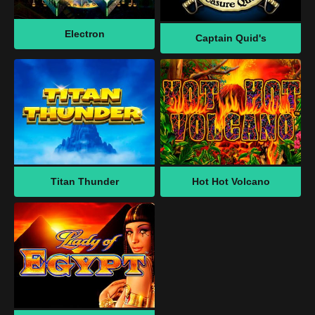
Electron
Captain Quid's
Titan Thunder
Hot Hot Volcano