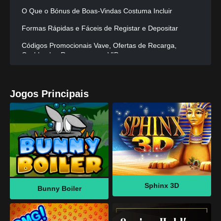
O Que o Bónus de Boas-Vindas Costuma Incluir
Formas Rápidas e Fáceis de Registar e Depositar
Códigos Promocionais Vave, Ofertas de Recarga,
Cashback e Recompensas VIP
Depósito Mínimo Obrigatório e Métodos de Pagamento
Aceites Para a Ativação do Bónus
Jogos Principais
Quando Usa um Bónus do Vave Casino, É Fácil
Levantar Desde Que Cumpra os Requisitos do Método
de Pagamento e Jogue os Fundos do Bónus
Sphinx 3D
Bunny Boiler