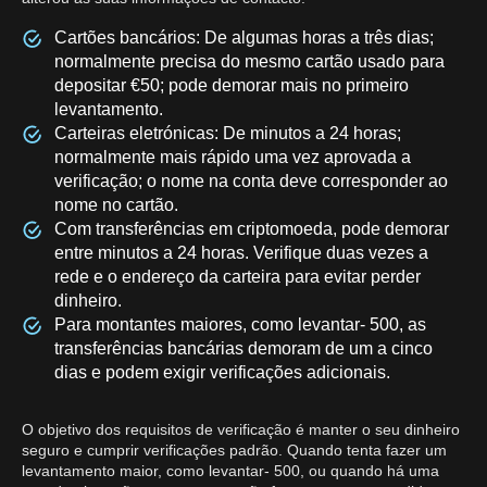
Cartões bancários: De algumas horas a três dias;
normalmente precisa do mesmo cartão usado para
depositar €50; pode demorar mais no primeiro
levantamento.
Carteiras eletrónicas: De minutos a 24 horas;
normalmente mais rápido uma vez aprovada a
verificação; o nome na conta deve corresponder ao
nome no cartão.
Com transferências em criptomoeda, pode demorar
entre minutos a 24 horas. Verifique duas vezes a
rede e o endereço da carteira para evitar perder
dinheiro.
Para montantes maiores, como levantar- 500, as
transferências bancárias demoram de um a cinco
dias e podem exigir verificações adicionais.
O objetivo dos requisitos de verificação é manter o seu dinheiro
seguro e cumprir verificações padrão. Quando tenta fazer um
levantamento maior, como levantar- 500, ou quando há uma