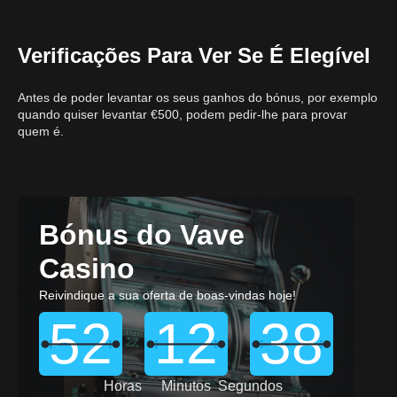
Verificações Para Ver Se É Elegível
Antes de poder levantar os seus ganhos do bónus, por exemplo
quando quiser levantar €500, podem pedir-lhe para provar
quem é.
Bónus do Vave
Casino
Reivindique a sua oferta de boas-vindas hoje!
52
12
38
Horas
Minutos
Segundos