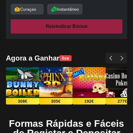
Curaçao
Instantâneo
Reivindicar Bónus
Agora a Ganhar
447€
368€
460€
63€
Formas Rápidas e Fáceis