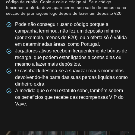
código de cupão. Copie e cole o código aí. Se o código
funcionar, a oferta deve aparecer no seu saldo de bónus ou na
secção de promoções logo depois de fazer um depósito €20.
Pode não conseguir usar o código porque a
campanha terminou, não fez um depósito mínimo
(por exemplo, menos de €20), ou a oferta só é válida
em determinadas áreas, como Portugal.
Jogadores ativos recebem frequentemente bónus de
recarga, que podem estar ligados a certos dias ou
mesmo a fazer mais depósitos.
O cashback destina-se a suavizar maus momentos
devolvendo-lhe parte das suas perdas líquidas como
dinheiro extra.
À medida que o seu estatuto sobe, também sobem
os benefícios que recebe das recompensas VIP do
Vave.