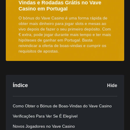
Vindas e Rodadas Grátis no Vave
Casino em Portugal
O bónus do Vave Casino é uma forma rápida de
obter mais dinheiro para jogar slots e mesas ao
vivo depois de fazer o seu primeiro depósito. Com
€ extra, pode jogar durante mais tempo e ter mais
hipóteses de ganhar em Portugal. Basta
reivindicar a oferta de boas-vindas e cumprir os
requisitos de apostas.
Índice
Hide
Como Obter o Bónus de Boas-Vindas do Vave Casino
Verificações Para Ver Se É Elegível
Novos Jogadores no Vave Casino