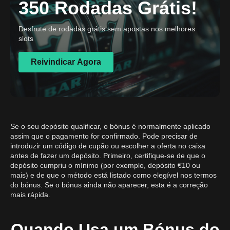
350 Rodadas Grátis!
Desfrute de rodadas grátis sem apostas nos melhores
slots
Reivindicar Agora
Se o seu depósito qualificar, o bónus é normalmente aplicado
assim que o pagamento for confirmado. Pode precisar de
introduzir um código de cupão ou escolher a oferta no caixa
antes de fazer um depósito. Primeiro, certifique-se de que o
depósito cumpriu o mínimo (por exemplo, depósito €10 ou
mais) e de que o método está listado como elegível nos termos
do bónus. Se o bónus ainda não aparecer, esta é a correção
mais rápida.
Quando Usa um Bónus do