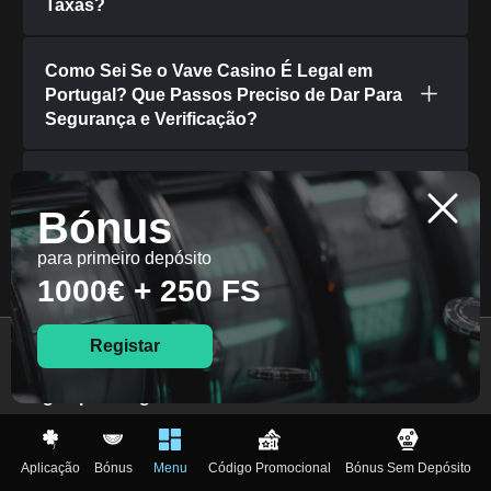
Taxas?
Como Sei Se o Vave Casino É Legal em
Portugal? Que Passos Preciso de Dar Para
Segurança e Verificação?
O Que Preciso de Fazer Para Obter os
Meus Ganhos do Bónus do Vave Casino
Bónus
Se For de Portugal?
para primeiro depósito
1000€ + 250 FS
Registar
Mudar Idioma
Jogue pelo seguro
Se notar sintomas de dependência do jogo, procure ajuda de
um profissional. Este website destina-se a utilizadores com 18
Aplicação
Bónus
Menu
Código Promocional
Bónus Sem Depósito
anos ou mais.