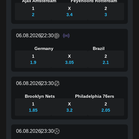
Ajax Amsterdam
Feyenoord Rotterdam
1
X
2
2
3.4
3
06.08.2026
22:30
Germany
Brazil
1
X
2
1.9
3.05
2.1
06.08.2026
23:30
Brooklyn Nets
Philadelphia 76ers
1
X
2
1.85
3.2
2.05
06.08.2026
23:30