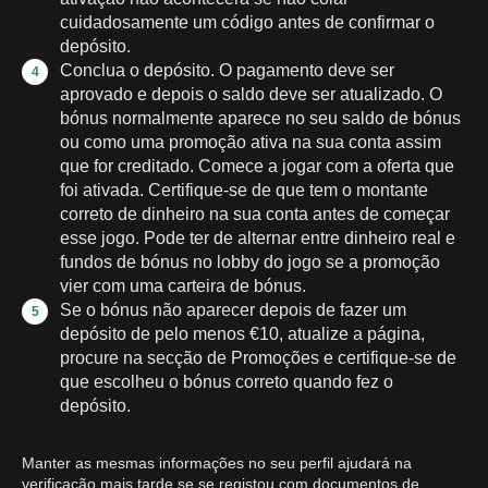
cuidadosamente um código antes de confirmar o
depósito.
Conclua o depósito. O pagamento deve ser
aprovado e depois o saldo deve ser atualizado. O
bónus normalmente aparece no seu saldo de bónus
ou como uma promoção ativa na sua conta assim
que for creditado. Comece a jogar com a oferta que
foi ativada. Certifique-se de que tem o montante
correto de dinheiro na sua conta antes de começar
esse jogo. Pode ter de alternar entre dinheiro real e
fundos de bónus no lobby do jogo se a promoção
vier com uma carteira de bónus.
Se o bónus não aparecer depois de fazer um
depósito de pelo menos €10, atualize a página,
procure na secção de Promoções e certifique-se de
que escolheu o bónus correto quando fez o
depósito.
Manter as mesmas informações no seu perfil ajudará na
verificação mais tarde se se registou com documentos de