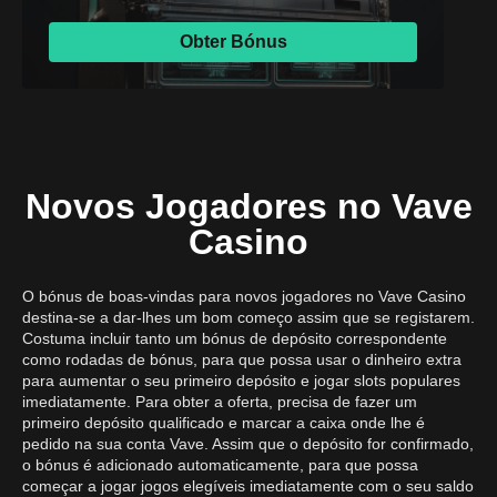
Obter Bónus
Novos Jogadores no Vave
Casino
O bónus de boas-vindas para novos jogadores no Vave Casino
destina-se a dar-lhes um bom começo assim que se registarem.
Costuma incluir tanto um bónus de depósito correspondente
como rodadas de bónus, para que possa usar o dinheiro extra
para aumentar o seu primeiro depósito e jogar slots populares
imediatamente. Para obter a oferta, precisa de fazer um
primeiro depósito qualificado e marcar a caixa onde lhe é
pedido na sua conta Vave. Assim que o depósito for confirmado,
o bónus é adicionado automaticamente, para que possa
começar a jogar jogos elegíveis imediatamente com o seu saldo