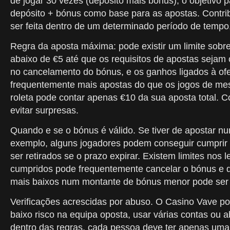
de jogar 30 vezes (depósito mais bónus), o objetivo
depósito + bónus como base para as apostas. Contrib
ser feita dentro de um determinado período de tempo
Regra da aposta máxima: pode existir um limite sobr
abaixo de €5 até que os requisitos de apostas seja
no cancelamento do bónus, e os ganhos ligados à of
frequentemente mais apostas do que os jogos de mes
roleta pode contar apenas €10 da sua aposta total. C
evitar surpresas.
Quando e se o bónus é válido. Se tiver de apostar 
exemplo, alguns jogadores podem conseguir cumprir 
ser retirados se o prazo expirar. Existem limites no
cumpridos pode frequentemente cancelar o bónus e q
mais baixos num montante de bónus menor pode ser m
Verificações acrescidas por abuso. O Casino Vave po
baixo risco na equipa oposta, usar várias contas ou 
dentro das regras, cada pessoa deve ter apenas uma c