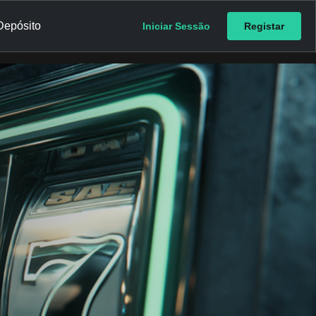
epósito
Iniciar Sessão
Registar