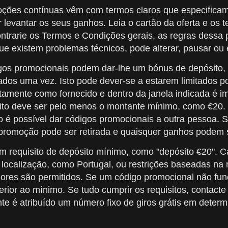
oções contínuas vêm com termos claros que especificam
 levantar os seus ganhos. Leia o cartão da oferta e os
contrarie os Termos e Condições gerais, as regras des
e existem problemas técnicos, pode alterar, pausar ou 
 promocionais podem dar-lhe um bónus de depósito, gi
os uma vez. Isto pode dever-se a estarem limitados por
xatamente como fornecido e dentro da janela indicada é i
pósito deve ser pelo menos o montante mínimo, como €20
 possível dar códigos promocionais a outra pessoa. Se 
 promoção pode ser retirada e quaisquer ganhos podem 
m requisito de depósito mínimo, como "depósito €20".
localização, como Portugal, ou restrições baseadas na 
ores são permitidos. Se um código promocional não funci
erior ao mínimo. Se tudo cumprir os requisitos, contacte
e é atribuído um número fixo de giros grátis em determ