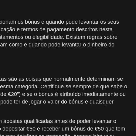
ncionam os bónus e quando pode levantar os seus
ificação e termos de pagamento descritos nesta
tamentos ou elegibilidade. Existem regras sobre
cam como e quando pode levantar o dinheiro do
 Estas são as coisas que normalmente determinam se
esma categoria. Certifique-se sempre de que sabe o
 de €20") e se o bónus é atribuído imediatamente ou
ode ter de jogar o valor do bónus e quaisquer
apostas qualificadas antes de poder levantar o
Ao depositar €50 e receber um bónus de €50 que tem