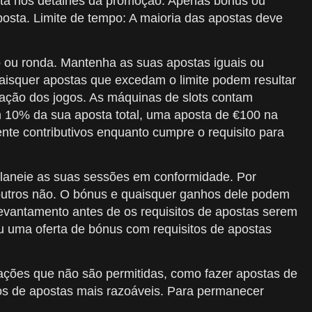
xata nos detalhes da promoção. Apenas bónus ou
posta. Limite de tempo: A maioria das apostas deve
o ou ronda. Mantenha as suas apostas iguais ou
aisquer apostas que excedam o limite podem resultar
ração dos jogos. As máquinas de slots contam
 10% da sua aposta total, uma aposta de €100 na
nte contributivos enquanto cumpre o requisito para
planeie as suas sessões em conformidade. Por
 outros não. O bónus e quaisquer ganhos dele podem
 levantamento antes de os requisitos de apostas serem
 uma oferta de bónus com requisitos de apostas
 ações que não são permitidas, como fazer apostas de
itos de apostas mais razoáveis. Para permanecer