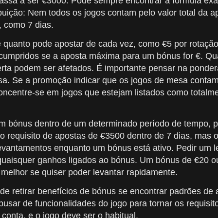
 passa a ser €3000. Pode sempre encontrar a fórmula e
uição: Nem todos os jogos contam pelo valor total da a
, como 7 dias.
e quanto pode apostar de cada vez, como €5 por rotaçã
m cumpridos se a aposta máxima para um bónus for €. Qu
erta podem ser afetados. É importante pensar na ponde
a. Se a promoção indicar que os jogos de mesa contam
oncentre-se em jogos que estejam listados como totalme
num bónus dentro de um determinado período de tempo, 
o requisito de apostas de €3500 dentro de 7 dias, mas
s levantamentos enquanto um bónus está ativo. Pedir um
uaisquer ganhos ligados ao bónus. Um bónus de €20 ou
elhor se quiser poder levantar rapidamente.
de retirar benefícios de bónus se encontrar padrões de
abusar de funcionalidades do jogo para tornar os requis
onta, e o jogo deve ser o habitual.