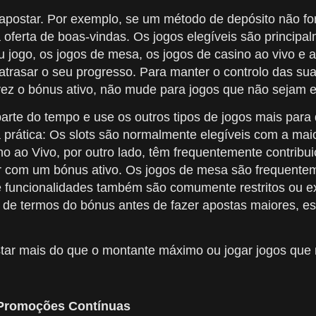
 e apostar. Por exemplo, se um método de depósito não f
 oferta de boas-vindas. Os jogos elegíveis são principa
 jogo, os jogos de mesa, os jogos de casino ao vivo e 
 atrasar o seu progresso. Para manter o controlo das su
z o bónus ativo, não mude para jogos que não sejam el
parte do tempo e use os outros tipos de jogos mais para
a prática: Os slots são normalmente elegíveis com a mai
 ao Vivo, por outro lado, têm frequentemente contribuiç
tar com um bónus ativo. Os jogos de mesa são frequente
funcionalidades também são comumente restritos ou exc
a de termos do bónus antes de fazer apostas maiores, e
star mais do que o montante máximo ou jogar jogos que 
 Promoções Contínuas