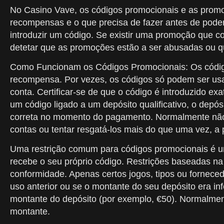
No Casino Vave, os códigos promocionais e as prom
recompensas e o que precisa de fazer antes de poder
introduzir um código. Se existir uma promoção que 
detetar que as promoções estão a ser abusadas ou qu
Como Funcionam os Códigos Promocionais: Os códigos
recompensa. Por vezes, os códigos só podem ser usad
conta. Certificar-se de que o código é introduzido e
um código ligado a um depósito qualificativo, o de
correta no momento do pagamento. Normalmente não é
contas ou tentar resgatá-los mais do que uma vez, a
Uma restrição comum para códigos promocionais é u
recebe o seu próprio código. Restrições baseadas na 
conformidade. Apenas certos jogos, tipos ou forneced
uso anterior ou se o montante do seu depósito era inf
montante do depósito (por exemplo, €50). Normalment
montante.