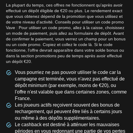
La plupart du temps, ces offres ne fonctionnent qu'après avoir
effectué un dépôt éligible de €20 ou plus. Le rendement exact
que vous obtenez dépend de la promotion que vous utilisez et
de votre niveau d'activité. Conseils pour utiliser un code promo
Vave : Pour utiliser un code promo, allez à la caisse, choisissez
un mode de paiement, puis allez au formulaire de dépôt. Avant
de confirmer le paiement, vous verrez un champ pour un bonus
ou un code promo. Copiez et collez le code là. Si le code
fonctionne, l'offre devrait apparaître dans votre solde bonus ou
dans la section promotions peu de temps après avoir effectué
un dépôt €20.
Vous pourriez ne pas pouvoir utiliser le code car la
campagne est terminée, vous n'avez pas effectué de
dépôt minimum (par exemple, moins de €20), ou
l'offre n'est valable que dans certaines zones, comme
France.
Les joueurs actifs reçoivent souvent des bonus de
rechargement, qui peuvent être liés à certains jours
ou même à des dépôts supplémentaires.
Le cashback est destiné à atténuer les mauvaises
périodes en vous redonnant une partie de vos pertes