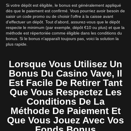
Si votre dépôt est éligible, le bonus est généralement appliqué
dès que le paiement est confirmé. Vous pourriez avoir besoin de
saisir un code promo ou de choisir l'offre à la caisse avant
d'effectuer un dépôt. Tout d'abord, assurez-vous que le dépôt
respecte le minimum (par exemple, dépôt €10 ou plus) et que la
méthode est répertoriée comme éligible dans les conditions du
bonus. Si le bonus n'apparaît toujours pas, voici la solution la
plus rapide.
Lorsque Vous Utilisez Un
Bonus Du Casino Vave, Il
Est Facile De Retirer Tant
Que Vous Respectez Les
Conditions De La
Méthode De Paiement Et
Que Vous Jouez Avec Vos
Fonds Bonus