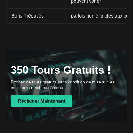
peuvent varier
Bons Prépayés
parfois non éligibles aux bon
350 Tours Gratuits !
Profitez de tours gratuits sans condition de mise sur les
meilleures machines à sous
Réclamer Maintenant