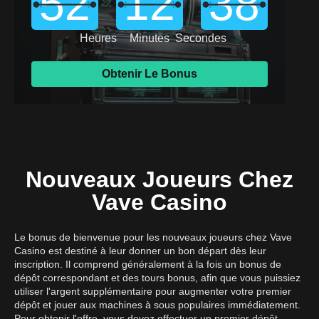
52
12
36
Heures
Minutes
Secondes
Obtenir Le Bonus
Nouveaux Joueurs Chez
Vave Casino
Le bonus de bienvenue pour les nouveaux joueurs chez Vave
Casino est destiné à leur donner un bon départ dès leur
inscription. Il comprend généralement à la fois un bonus de
dépôt correspondant et des tours bonus, afin que vous puissiez
utiliser l'argent supplémentaire pour augmenter votre premier
dépôt et jouer aux machines à sous populaires immédiatement.
Pour obtenir l'offre, vous devez effectuer un premier dépôt