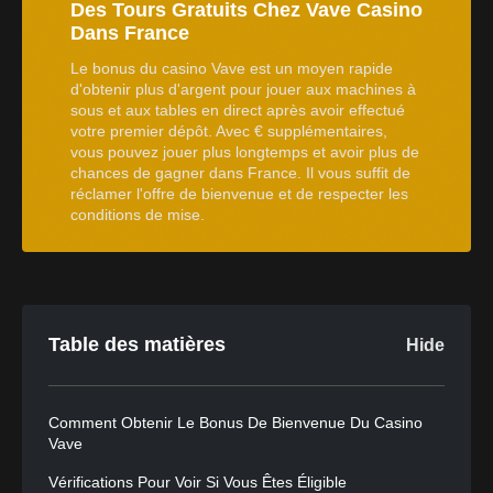
Des Tours Gratuits Chez Vave Casino
Dans France
Le bonus du casino Vave est un moyen rapide
d'obtenir plus d'argent pour jouer aux machines à
sous et aux tables en direct après avoir effectué
votre premier dépôt. Avec € supplémentaires,
vous pouvez jouer plus longtemps et avoir plus de
chances de gagner dans France. Il vous suffit de
réclamer l'offre de bienvenue et de respecter les
conditions de mise.
Table des matières
Hide
Comment Obtenir Le Bonus De Bienvenue Du Casino
Vave
Vérifications Pour Voir Si Vous Êtes Éligible