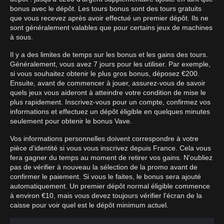
bonus avec le dépôt. Les tours bonus sont des tours gratuits
que vous recevez après avoir effectué un premier dépôt. Ils ne
sont généralement valables que pour certains jeux de machines
à sous.
Il y a des limites de temps sur les bonus et les gains des tours.
Généralement, vous avez 7 jours pour les utiliser. Par exemple,
si vous souhaitez obtenir le plus gros bonus, déposez €200.
Ensuite, avant de commencer à jouer, assurez-vous de savoir
quels jeux vous aideront à atteindre votre condition de mise le
plus rapidement. Inscrivez-vous pour un compte, confirmez vos
informations et effectuez un dépôt éligible en quelques minutes
seulement pour obtenir le bonus Vave.
Vos informations personnelles doivent correspondre à votre
pièce d'identité si vous vous inscrivez depuis France. Cela vous
fera gagner du temps au moment de retirer vos gains. N'oubliez
pas de vérifier à nouveau la sélection de la promo avant de
confirmer le paiement. Si vous le faites, le bonus sera ajouté
automatiquement. Un premier dépôt normal éligible commence
à environ €10, mais vous devez toujours vérifier l'écran de la
caisse pour voir quel est le dépôt minimum actuel.