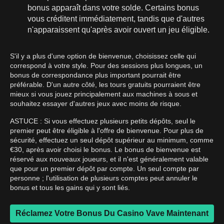
bonus apparaît dans votre solde. Certains bonus
vous créditent immédiatement, tandis que d'autres
n'apparaissent qu'après avoir ouvert un jeu éligible.
S'il y a plus d'une option de bienvenue, choisissez celle qui
correspond à votre style. Pour des sessions plus longues, un
bonus de correspondance plus important pourrait être
préférable. D'un autre côté, les tours gratuits pourraient être
mieux si vous jouez principalement aux machines à sous et
souhaitez essayer d'autres jeux avec moins de risque.
ASTUCE : Si vous effectuez plusieurs petits dépôts, seul le
premier peut être éligible à l'offre de bienvenue. Pour plus de
sécurité, effectuez un seul dépôt supérieur au minimum, comme
€30, après avoir choisi le bonus. Le bonus de bienvenue est
réservé aux nouveaux joueurs, et il n'est généralement valable
que pour un premier dépôt par compte. Un seul compte par
personne ; l'utilisation de plusieurs comptes peut annuler le
bonus et tous les gains qui y sont liés.
Réclamez Votre Bonus Du Casino Vave Maintenant