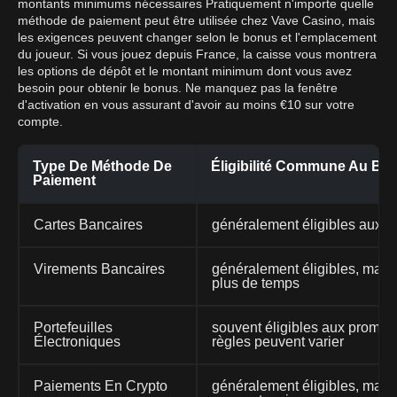
montants minimums nécessaires Pratiquement n'importe quelle
méthode de paiement peut être utilisée chez Vave Casino, mais
les exigences peuvent changer selon le bonus et l'emplacement
du joueur. Si vous jouez depuis France, la caisse vous montrera
les options de dépôt et le montant minimum dont vous avez
besoin pour obtenir le bonus. Ne manquez pas la fenêtre
d'activation en vous assurant d'avoir au moins €10 sur votre
compte.
Type De Méthode De
Éligibilité Commune Au Bo
Paiement
Cartes Bancaires
généralement éligibles aux 
Virements Bancaires
généralement éligibles, mais
plus de temps
Portefeuilles
souvent éligibles aux promoti
Électroniques
règles peuvent varier
Paiements En Crypto
généralement éligibles, mais 