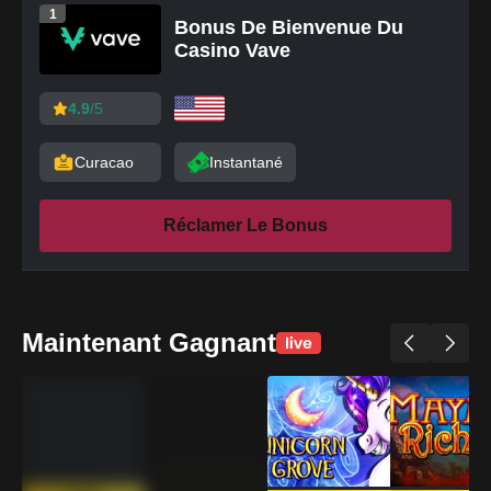
1
Bonus De Bienvenue Du
Casino Vave
4.9
/5
Curacao
Instantané
Réclamer Le Bonus
Maintenant Gagnant