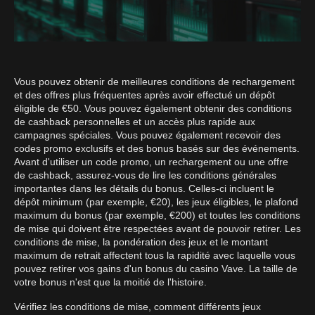
Vous pouvez obtenir de meilleures conditions de rechargement
et des offres plus fréquentes après avoir effectué un dépôt
éligible de €50. Vous pouvez également obtenir des conditions
de cashback personnelles et un accès plus rapide aux
campagnes spéciales. Vous pouvez également recevoir des
codes promo exclusifs et des bonus basés sur des événements.
Avant d'utiliser un code promo, un rechargement ou une offre
de cashback, assurez-vous de lire les conditions générales
importantes dans les détails du bonus. Celles-ci incluent le
dépôt minimum (par exemple, €20), les jeux éligibles, le plafond
maximum du bonus (par exemple, €200) et toutes les conditions
de mise qui doivent être respectées avant de pouvoir retirer. Les
conditions de mise, la pondération des jeux et le montant
maximum de retrait affectent tous la rapidité avec laquelle vous
pouvez retirer vos gains d'un bonus du casino Vave. La taille de
votre bonus n'est que la moitié de l'histoire.
Vérifiez les conditions de mise, comment différents jeux